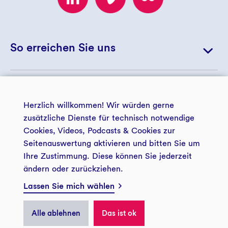
So erreichen Sie uns
+49 234 5797 5256
© 2026 Zukunftsstiftung Mensch und Gesellschaft
+49 234 5797 5122
Herzlich willkommen! Wir würden gerne
zusätzliche Dienste für technisch notwendige
zsmug@gls-treuhand.de
Cookies, Videos, Podcasts & Cookies zur
Seitenauswertung aktivieren und bitten Sie um
Kontakt
Impressum
Datenschutz
Ihre Zustimmung. Diese können Sie jederzeit
ändern oder zurückziehen.
Barrierefreiheit
Presse GLS Treuhand
Zukunftsstiftung Mensch und Gesellschaft
Lassen Sie mich wählen
bei der GLS Treuhand
Privatsphäre
Christstraße 9
Alle ablehnen
Das ist ok
44789 Bochum