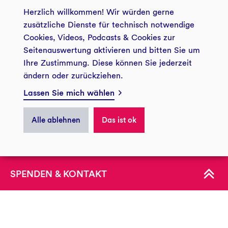
© 2026 Zukunftsstiftung Mensch und Gesellschaft
+49 234 5797 5122
Herzlich willkommen! Wir würden gerne
zusätzliche Dienste für technisch notwendige
zsmug@gls-treuhand.de
Cookies, Videos, Podcasts & Cookies zur
Seitenauswertung aktivieren und bitten Sie um
Kontakt
Impressum
Datenschutz
Ihre Zustimmung. Diese können Sie jederzeit
ändern oder zurückziehen.
Barrierefreiheit
Presse GLS Treuhand
Zukunftsstiftung Mensch und Gesellschaft
Lassen Sie mich wählen
bei der GLS Treuhand
Privatsphäre
Christstraße 9
Alle ablehnen
Das ist ok
44789 Bochum
ÜBER UNS
Spendenkonto
Zukunftsstiftung Mensch und Gesellschaft
KONTAKT
IBAN:DE73 4306 0967 0107 0000 10
BIC: GENODEM1GLS